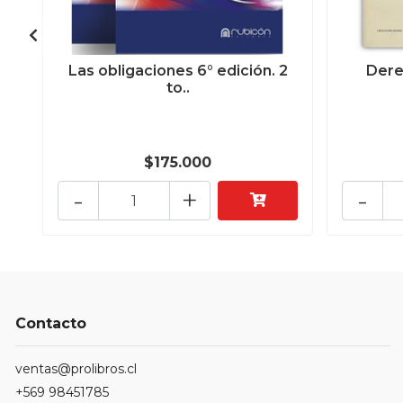
Las obligaciones 6° edición. 2
Dere
to..
$175.000
-
+
-
Contacto
ventas@prolibros.cl
+569 98451785