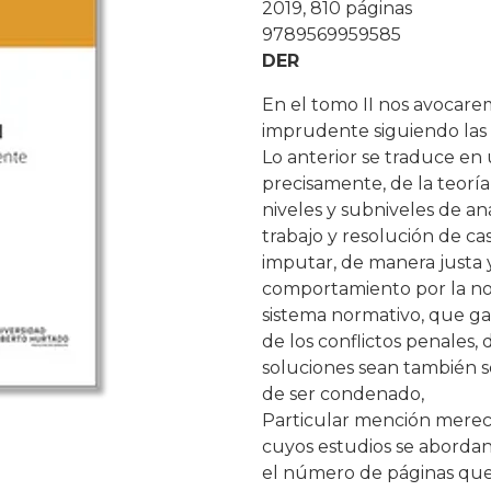
2019, 810 páginas
9789569959585
DER
En el tomo II nos avocarem
imprudente siguiendo las v
Lo anterior se traduce en
precisamente, de la teoría
niveles y subniveles de a
trabajo y resolución de c
imputar, de manera justa 
comportamiento por la no
sistema normativo, que gar
de los conflictos penales,
soluciones sean también s
de ser condenado,
Particular mención merece
cuyos estudios se abordan
el número de páginas que t