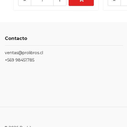
Contacto
ventas@prolibros.cl
+569 98451785