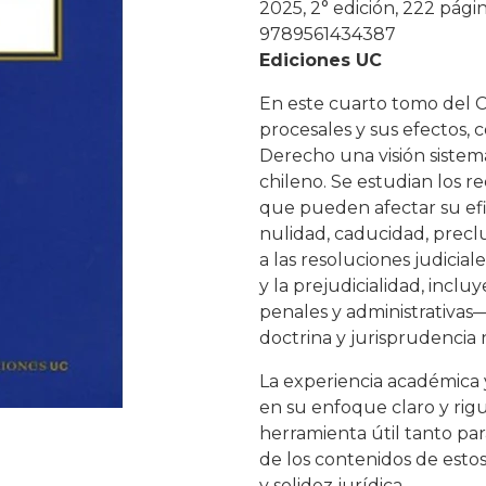
2025, 2° edición, 222 pági
9789561434387
Ediciones UC
En este cuarto tomo del C
procesales y sus efectos, 
Derecho una visión sistemát
chileno. Se estudian los re
que pueden afectar su efica
nulidad, caducidad, preclu
a las resoluciones judicial
y la prejudicialidad, inclu
penales y administrativas
doctrina y jurisprudencia 
La experiencia académica 
en su enfoque claro y rig
herramienta útil tanto par
de los contenidos de esto
y solidez jurídica.