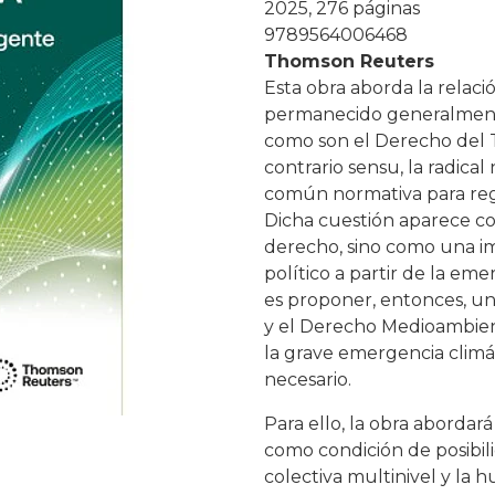
2025, 276 páginas
9789564006468
Thomson Reuters
Esta obra aborda la relac
permanecido generalmente
como son el Derecho del 
contrario sensu, la radica
común normativa para reg
Dicha cuestión aparece co
derecho, sino como una im
político a partir de la eme
es proponer, entonces, un
y el Derecho Medioambient
la grave emergencia climá
necesario.
Para ello, la obra abordará
como condición de posibilid
colectiva multinivel y la h