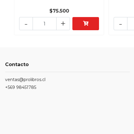
$75.500
-
+
-
Contacto
ventas@prolibros.cl
+569 98451785