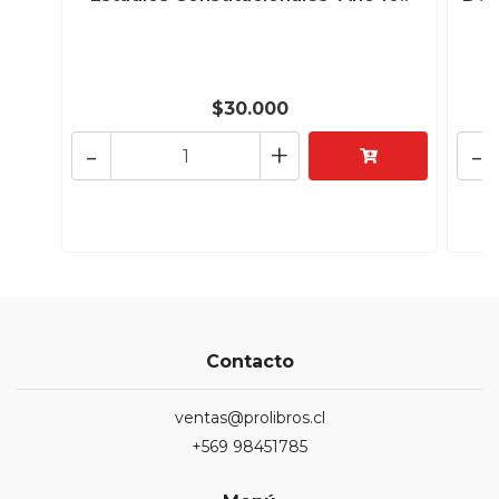
$30.000
-
+
-
Contacto
ventas@prolibros.cl
+569 98451785