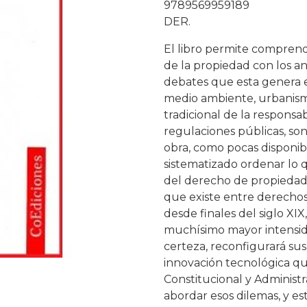
9789569959189
DER.
El libro permite comprend
de la propiedad con los an
debates que esta genera 
medio ambiente, urbanismo
tradicional de la respons
regulaciones públicas, son
obra, como pocas disponi
sistematizado ordenar lo q
del derecho de propiedad 
que existe entre derechos
desde finales del siglo XIX
muchísimo mayor intensida
certeza, reconfigurará sus
innovación tecnológica qu
Constitucional y Administ
abordar esos dilemas, y est