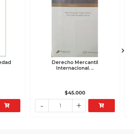
iedad
Derecho Mercantil
Internacional. ..
$45.000
-
+