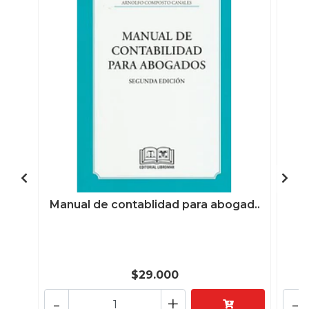
Manual de contablidad para abogad..
E
$29.000
-
+
-