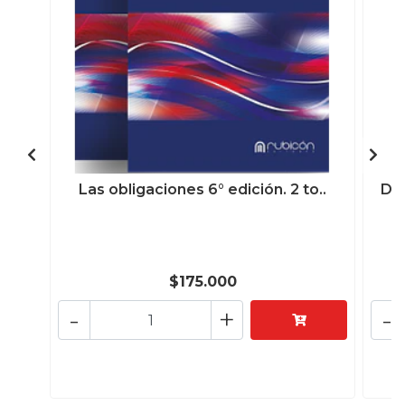
Las obligaciones 6° edición. 2 to..
Des
$175.000
-
+
-