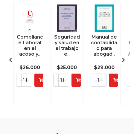
Complianc
Seguridad
Manual de
e Laboral
y salud en
contablida
C
en el
el trabajo
d para
acoso y..
e..
abogad..
Ad
$26.000
$25.000
$29.000
-
+
-
+
-
+