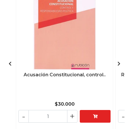
Acusación Constitucional, control..
Ren
$30.000
-
+
-