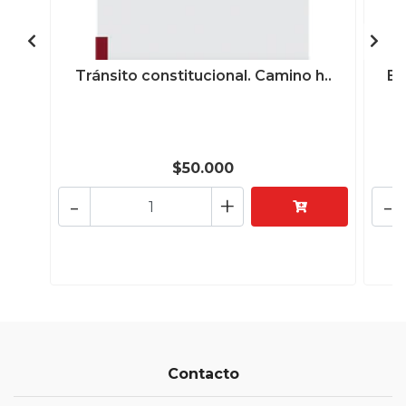
Tránsito constitucional. Camino h..
Es
$50.000
-
+
-
Contacto