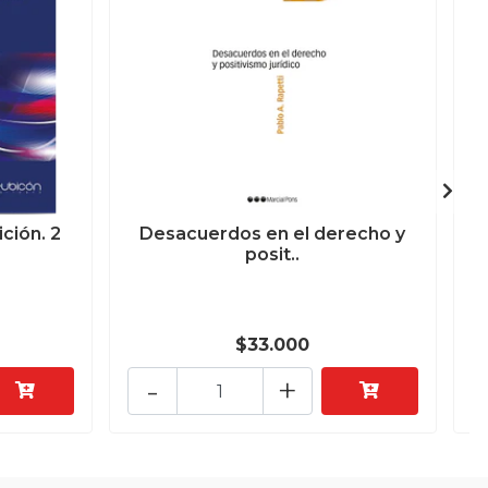
ción. 2
Desacuerdos en el derecho y
posit..
$33.000
-
+