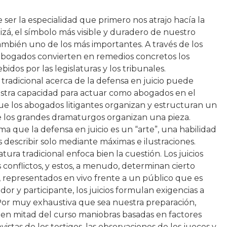
 ser la especialidad que primero nos atrajo hacía la
izá, el símbolo más visible y duradero de nuestro
 también uno de los más importantes. A través de los
sus abogados convierten en remedios concretos los
idos por las legislaturas y los tribunales.
a tradicional acerca de la defensa en juicio puede
estra capacidad para actuar como abogados en el
que los abogados litigantes organizan y estructuran un
 los grandes dramaturgos organizan una pieza.
a que la defensa en juicio es un “arte”, una habilidad
s describir solo mediante máximas e ilustraciones.
atura tradicional enfoca bien la cuestión. Los juicios
 conflictos, y estos, a menudo, determinan cierto
 representados en vivo frente a un público que es
r y participante, los juicios formulan exigencias a
. Por muy exhaustiva que sea nuestra preparación,
en mitad del curso maniobras basadas en factores
istas de los testigos, las observaciones de los jueces y