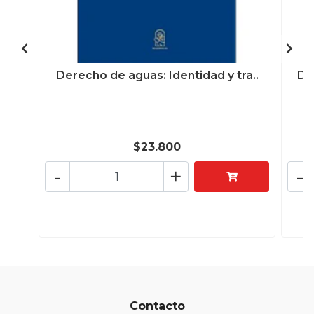
Derecho de aguas: Identidad y tra..
De
$23.800
-
+
-
Contacto