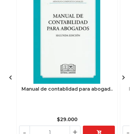
Manual de contablidad para abogad..
El
$29.000
-
+
-