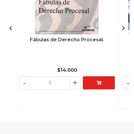
Fábulas de Derecho Procesal.
L
$14.000
-
+
-