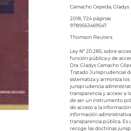
Camacho Cepeda, Gladys
2018, 724 páginas
9789563469547
Thomson Reuters
Ley Nº 20.285, sobre acces
función pública y de acces
Dra. Gladys Camacho Cépe
Tratado Jurisprudencial d
sistematiza y armoniza los 
jurisprudencia administrati
transparencia y acceso a l
de ser un instrumento prác
de acceso a la información
información administrativ
transparencia pública. Es 
recoge las doctrinas juris