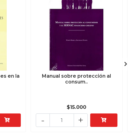
es en la
Manual sobre protección al
L
consum..
$15.000
-
+