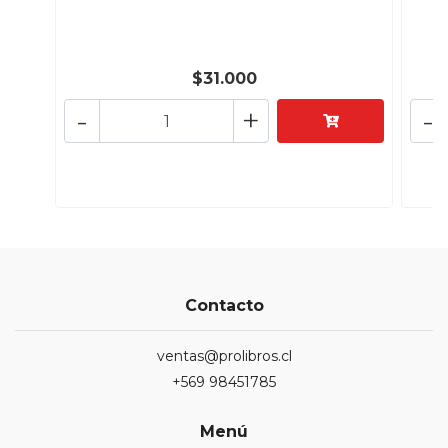
$31.000
-
+
-
Contacto
ventas@prolibros.cl
+569 98451785
Menú