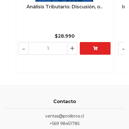
Análisis Tributario: Discusión, o..
In
$28.990
-
+
-
Contacto
ventas@prolibros.cl
+569 98451785