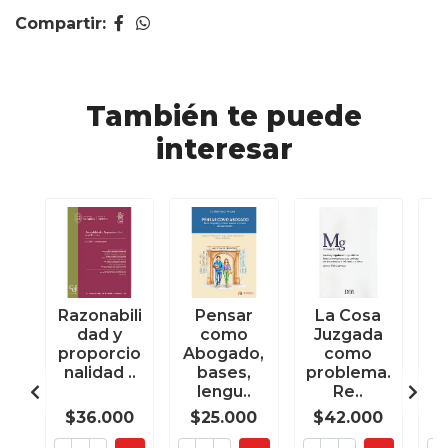
Compartir:
También te puede
interesar
Razonabili
Pensar
La Cosa
C
dad y
como
Juzgada
D
proporcio
Abogado,
como
P
nalidad ..
bases,
problema.
lengu..
Re..
$36.000
$25.000
$42.000
$