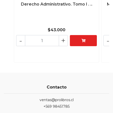
Derecho Administrativo. Tomo I . ..
Ma
$43.000
-
+
-
Contacto
ventas@prolibros.cl
+569 98451785