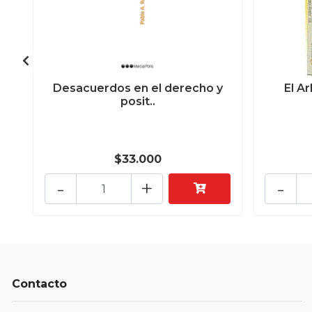
Desacuerdos en el derecho y
El A
posit..
$33.000
-
+
-
Contacto