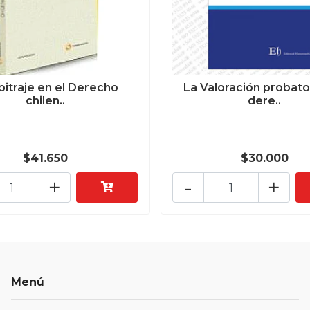
rbitraje en el Derecho
La Valoración probato
chilen..
dere..
$41.650
$30.000
+
-
+
Menú