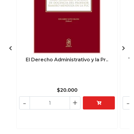
El Derecho Administrativo y la Pr..
Te
$20.000
-
+
-