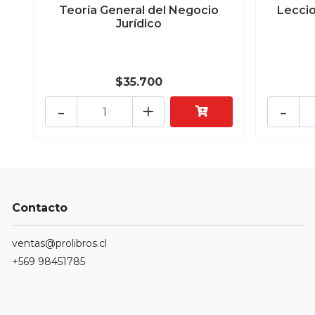
Teoría General del Negocio
Leccio
Jurídico
$35.700
-
+
-
Contacto
ventas@prolibros.cl
+569 98451785