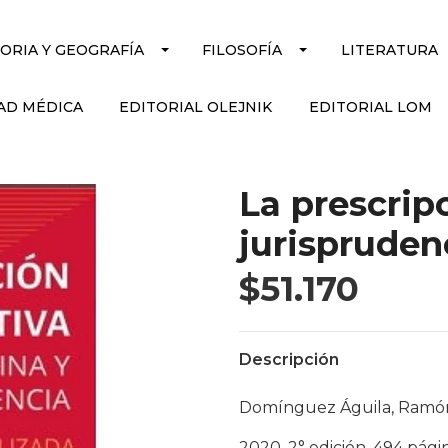
TORIA Y GEOGRAFÍA
FILOSOFÍA
LITERATURA
AD MÉDICA
EDITORIAL OLEJNIK
EDITORIAL LOM
La prescrip
jurispruden
$51.170
Descripción
Domínguez Águila, Ramó
2020, 2° edición, 494 pági