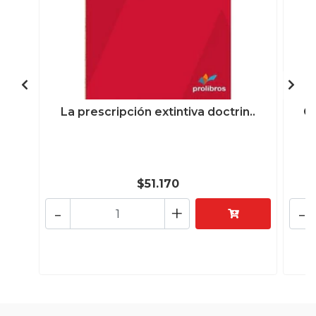
La prescripción extintiva doctrin..
Cu
$51.170
-
+
-