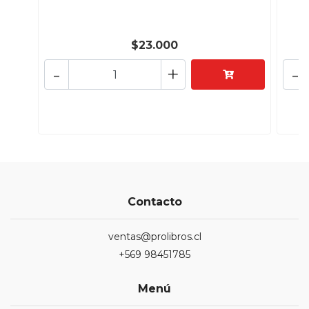
$23.000
-
+
-
Contacto
ventas@prolibros.cl
+569 98451785
Menú