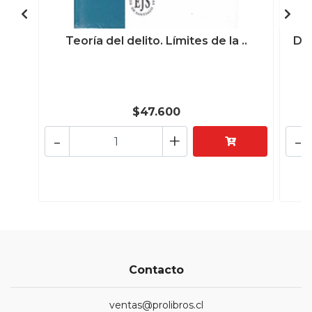
Teoría del delito. Límites de la ..
Des
$47.600
-
+
-
Contacto
ventas@prolibros.cl