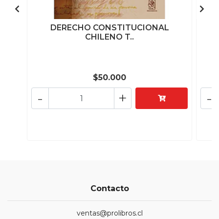
DERECHO CONSTITUCIONAL
E
CHILENO T..
$50.000
-
+
-
Contacto
ventas@prolibros.cl