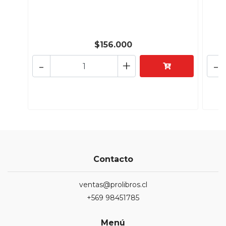
$156.000
-
+
-
Contacto
ventas@prolibros.cl
+569 98451785
Menú