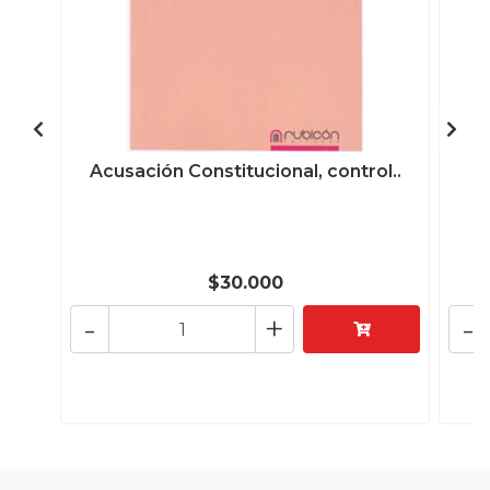
Acusación Constitucional, control..
La
$30.000
-
+
-