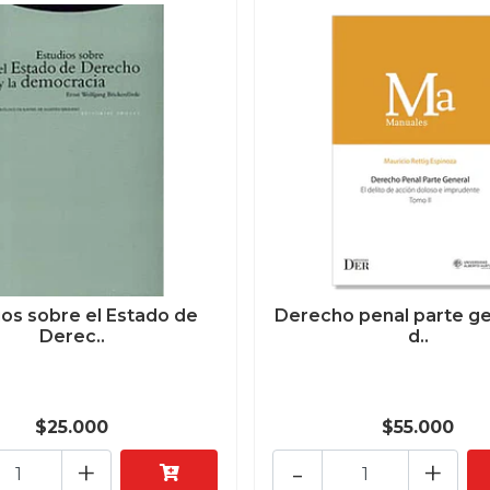
ios sobre el Estado de
Derecho penal parte gen
Derec..
d..
$25.000
$55.000
+
-
+