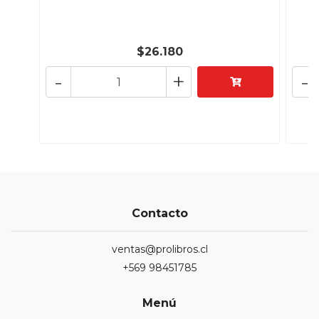
$26.180
-
+
-
Contacto
ventas@prolibros.cl
+569 98451785
Menú