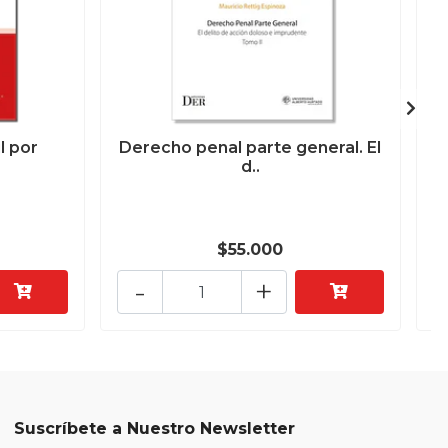
l por
Derecho penal parte general. El
d..
$55.000
-
+
Suscríbete a Nuestro Newsletter